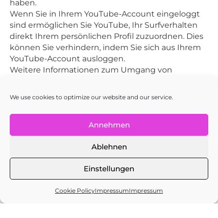
haben.
Wenn Sie in Ihrem YouTube-Account eingeloggt
sind ermöglichen Sie YouTube, Ihr Surfverhalten
direkt Ihrem persönlichen Profil zuzuordnen. Dies
können Sie verhindern, indem Sie sich aus Ihrem
YouTube-Account ausloggen.
Weitere Informationen zum Umgang von
Nutzerdaten finden Sie in der
Datenschutzerklärung von YouTube
We use cookies to optimize our website and our service.
unter
https://www.google.de/intl/de/policies/privac
y
.
Annehmen
Datenschutzerklärung für die
Nutzung von Google Adsense
Ablehnen
Einstellungen
Diese Website benutzt Google AdSense, einen
Dienst zum Einbinden von Werbeanzeigen der
Cookie Policy
Impressum
Impressum
Google Inc. (“Google”). Google AdSense verwendet
sog. “Cookies”, Textdateien, die auf Ihrem
Computer gespeichert werden und die eine