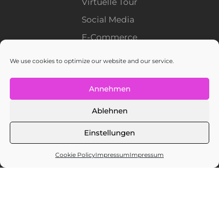
Virtuelle Tour
Social Media
E-Commerce
We use cookies to optimize our website and our service.
En
It
De
Annehmen
Stellenangebote
Ablehnen
Einstellungen
Cookie Policy
Impressum
Impressum
Copyright © 2008 - 2026
Marketingmaster - Business unit of Netmaster
(Schweiz) AG
Impressum
Cookie Richtlinie
Datenschutzerklärung
AGB
Wiki
Blog