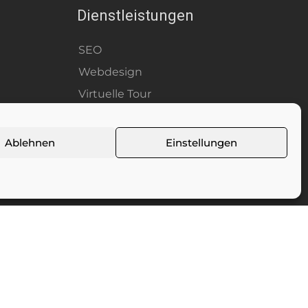
Dienstleistungen
SEO
Webdesign
Virtuelle Tour
Social Media
E-Commerce
Ablehnen
Einstellungen
En
It
De
ter (Schweiz) AG