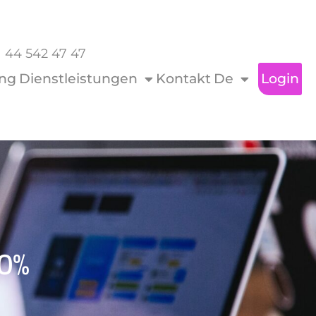
1 44 542 47 47
ing
Dienstleistungen
Kontakt
De
Login
00%