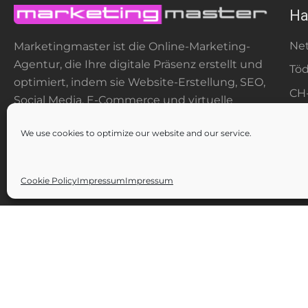
Ha
Net
Marketingmaster ist die Online-Marketing-
Agentur, die Ihre digitale Präsenz erstellt und
Töd
optimiert, indem sie Website-Erstellung, SEO,
CH
Social Media, E-Commerce und virtuelle
in
Touren anbietet.
We use cookies to optimize our website and our service.
+41
Cookie Policy
Impressum
Impressum
Copyright © 200