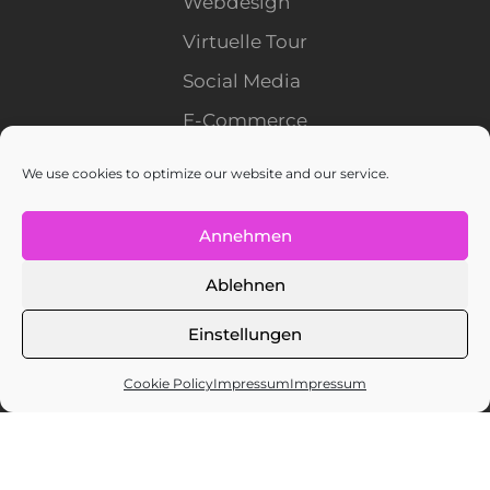
Webdesign
Virtuelle Tour
Social Media
E-Commerce
We use cookies to optimize our website and our service.
En
It
De
Annehmen
Stellenangebote
Ablehnen
Einstellungen
Cookie Policy
Impressum
Impressum
Copyright © 2008 - 2026
Marketingmaster - Business unit of Netmaster
(Schweiz) AG