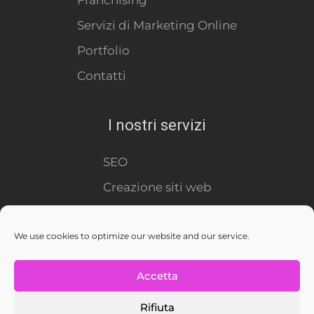
Servizi di Marketing Online
Portfolio
Contatti
I nostri servizi
SEO
Creazione siti web
Virtual Tour
Social Media
We use cookies to optimize our website and our service.
E-Commerce
Accetta
En
It
De
Rifiuta